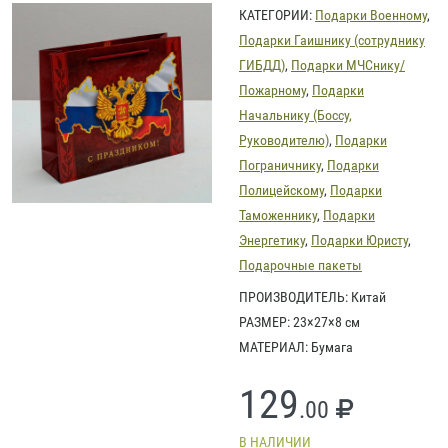
КАТЕГОРИИ:
Подарки Военному
,
Подарки Гаишнику (сотруднику
ГИБДД)
,
Подарки МЧСнику/
Пожарному
,
Подарки
Начальнику (Боссу,
Руководителю)
,
Подарки
Пограничнику
,
Подарки
Полицейскому
,
Подарки
Таможеннику
,
Подарки
Энергетику
,
Подарки Юристу
,
Подарочные пакеты
ПРОИЗВОДИТЕЛЬ: Китай
РАЗМЕР: 23×27×8 см
МАТЕРИАЛ: Бумага
129
.00
В НАЛИЧИИ