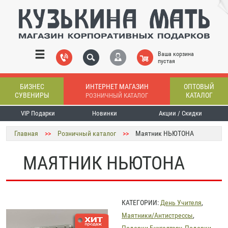
Ваша корзина
пустая
БИЗНЕС
ИНТЕРНЕТ МАГАЗИН
ОПТОВЫЙ
СУВЕНИРЫ
КАТАЛОГ
РОЗНИЧНЫЙ КАТАЛОГ
VIP Подарки
Новинки
Акции / Скидки
Главная
>>
Розничный каталог
>>
Маятник НЬЮТОНА
МАЯТНИК НЬЮТОНА
КАТЕГОРИИ:
День Учителя
,
Маятники/Антистрессы
,
Подарки Бухгалтеру
,
Подарки