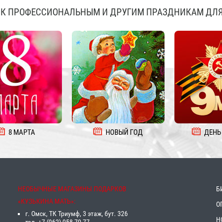
К ПРОФЕССИОНАЛЬНЫМ И ДРУГИМ ПРАЗДНИКАМ ДЛЯ
8 МАРТА
НОВЫЙ ГОД
ДЕНЬ
НЕОБЫЧНЫЕ МАГАЗИНЫ ПОДАРКОВ
Б
«‎КУЗЬКИНА МАТЬ»‎:
О
г. Омск, ТК Триумф, 3 этаж, бут. 326
Н